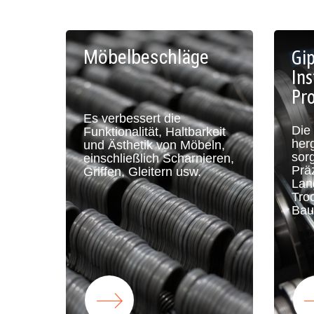
Möbelbeschläge
Gi
Ins
Pro
Es verbessert die
Die 
Funktionalität, Haltbarkeit
herg
und Ästhetik von Möbeln,
sorg
einschließlich Scharnieren,
Prä
Griffen, Gleitern usw.
Lan
Tro
Bau