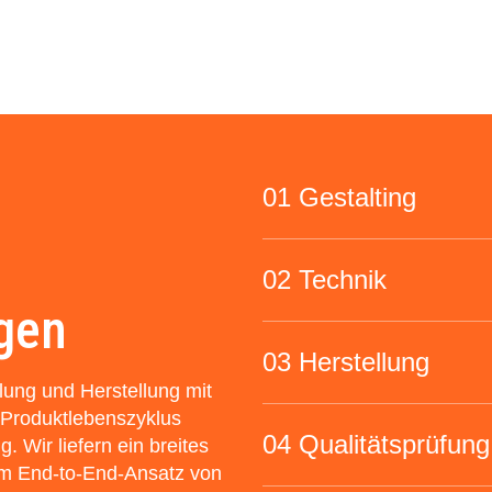
01 Gestalting
02 Technik
gen
03 Herstellung
ung und Herstellung mit
Produktlebenszyklus
04 Qualitätsprüfung
g. Wir liefern ein breites
em End-to-End-Ansatz von